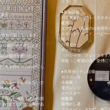
トランプ
●客室設備
ります。
バスタオル（フェイスタオ
暖房
エアコン（夏季のみ使用可
​エキストラベッド、ベビー
ら宿泊可能となります。
鏡
ハンガー
が100％発生致します。
ティッシュ
（パジャマ、フェイスタオ
の防音環境が悪いため）
​耳栓（ご希望の方、受付
内でもお静かにおねがいし
●共用キッチン設備
ガスコンロ
冷蔵庫
ハウスルールを守れない方
電子レンジ
があります。
トースター
を予約した場合、ほかの部
炊飯器
断りさせていただく事があ
湯沸かし器
フライパン、まな板、包丁