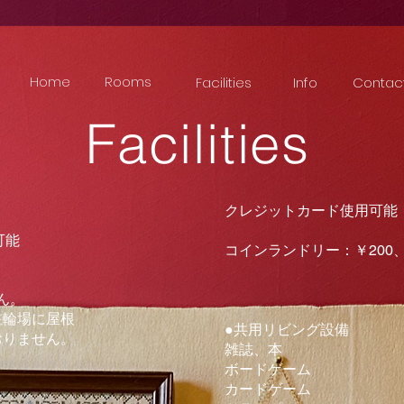
Home
Rooms
Facilities
Info
Contac
Facilities
クレジットカード使用可能
も可能
コインランドリー：￥200、
ん。
輪場に屋根
●共用リビング設備
りません。
雑誌、本
ボードゲーム
カードゲーム