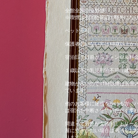
全館全室完全禁煙
※
喫煙は玄関外周辺の野外にな
ペット不可
保護者のいない方は18歳以上か
​宿泊日７日前からキャンセル料金
１歳以下の乳児宿泊不可（建物
建物が古いので11時以降は居室
ています。
他のお客様に迷惑をかける方、
は宿泊を中断させていただく事
​間違って男性が女性ドミトリー
屋に空きが無い場合は宿泊をお
ります。