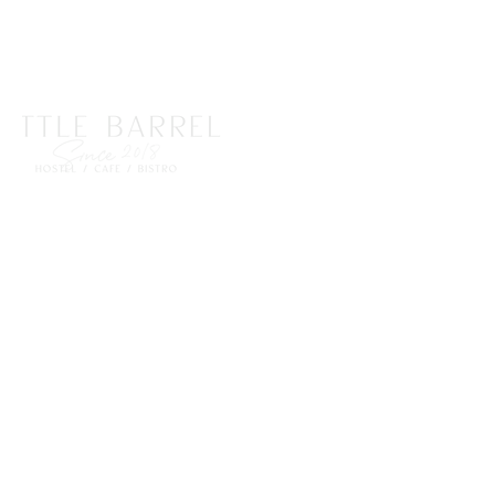
About
リトルバレルは北海道小樽市に
-
Little Barrel
-
年 秋オープン予定のゲストハウスです
2018
。