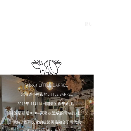
ゲストハウスに生まれ変わる舞台は
100
築約
年のお屋敷、
丁寧に歴史を紡いできたこの素敵な雰囲気を
皆様に感じてもらえるようなゲストハウスを目
指し
ます
また、来年中を目途にカフェも建物内にて
オープンを予定しています。
About
LITTLE BARREL
北海道小樽市的
LITTLE BARREL
年
月
日開業的青年旅社
。
2018
11
16
背景是超過100年豪宅
改造成的青年旅社
。
採納了西洋文化的建築風格
融合了現代風