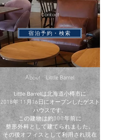
Contact
宿泊予約・検索
About
Little Barrel
Little Barrelは北海道小樽市に
年
月
日
にオープンしたゲスト
2018
11
16
ハウスです。
100
この建物は
約
年前に
整形外科として建てられました。
その後オフィスとして利用され現在