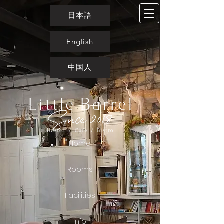
日本語
English
中国人
Home
Rooms
Facilities
Info